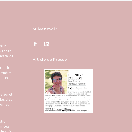
Suivez moi !
œur :
avancer
s ta vie
Article de Presse
prendre
prendre
ut un
 Soi et
 les clés
ion et
otion
n ces
és : 6