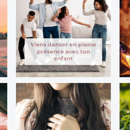
Viens danser en pleine
présence avec ton
enfant