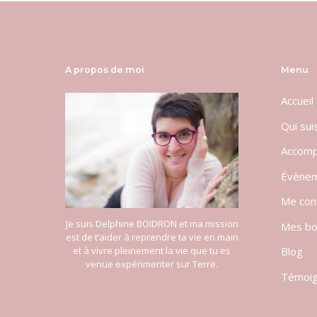
A propos de moi
Menu
Accueil
Qui sui
Accom
Évène
Me con
Je suis Delphine BOIDRON et ma mission
Mes bo
est de t’aider à reprendre ta vie en main
Blog
et à vivre pleinement la vie que tu es
venue expérimenter sur Terre.
Témoi