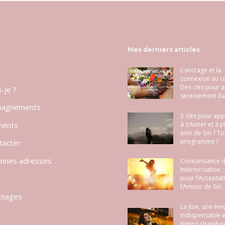
Mes derniers articles
L’ancrage et la
connexion au c
Des clés pour 
s-je ?
sereinement dan
pagnements
5 clés pour ap
ments
à s’Aimer et à 
soin de Soi ? To
programme !
tacter
nnes adresses
Connaissance de
Intériorisation :
pour l’Acceptat
l’Amour de Soi
gnages
La Joie, une ém
indispensable e
temps chamboul