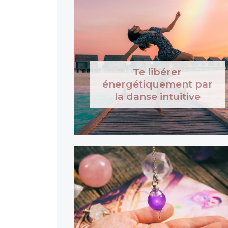
Te libérer
énergétiquement par
la danse intuitive