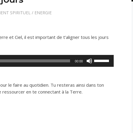
ENT SPIRITUEL
/
ENERGIE
e et Ciel, il est important de t’aligner tous les jours
Utilisez
00:00
les
flèches
haut/bas
our le faire au quotidien. Tu resteras ainsi dans ton
pour
te ressourcer en te connectant à la Terre.
augmenter
ou
diminuer
le
volume.